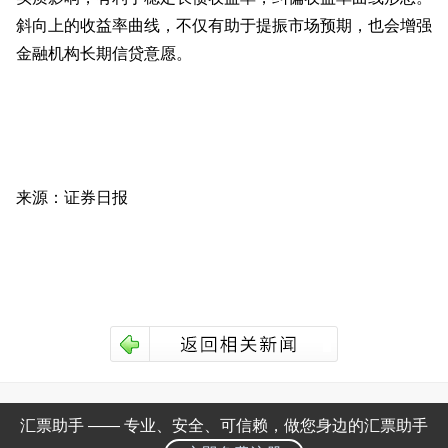
斜向上的收益率曲线，不仅有助于提振市场预期，也会增强
金融机构长期信贷意愿。
来源：证券日报
汇票助手 —— 专业、安全、可信赖，做您身边的汇票助手